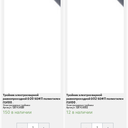
Тройник электросварной
Тройник электросварной
равнопроходной D20 SDR11 полиэтилен
равнопроходной D32 SDR11 полиэтилен
ПЭ100 .
ПЭ100 .
Электросварные тройники
Электросварные тройники
Артикул: 12ETCE020
Артикул: 12ETCE032
150 в наличии
12 в наличии
К
К
A
A