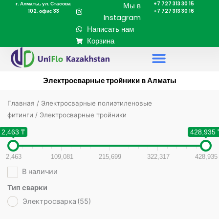
г. Алматы, ул. Стасова
+7 727 313 30 15
Перейти
Мы в
102, офис 33
+7 727 313 30 16
к
Instagram
содержимому
Написать нам
Корзина
Электросварные тройники в Алматы
Главная
/
Электросварные полиэтиленовые
фитинги
/ Электросварные тройники
2,463 ₸
428,935 
2,463
109,081
215,699
322,317
428,935
В наличии
Тип сварки
Электросварка
(55)