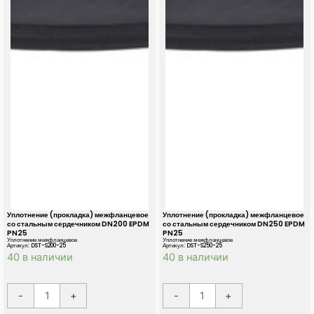
Уплотнение (прокладка) межфланцевое
Уплотнение (прокладка) межфланцевое
со стальным сердечником DN200 EPDM
со стальным сердечником DN250 EPDM
PN25
PN25
Уплотнение межфланцевое
Уплотнение межфланцевое
Артикул: DST-S200-25
Артикул: DST-S250-25
40 в наличии
40 в наличии
К
К
A
A
-
+
-
+
о
о
l
l