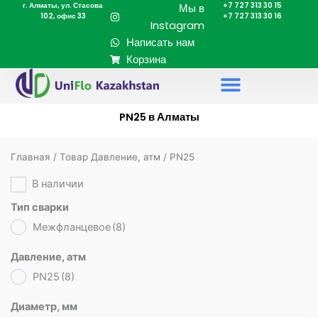
г. Алматы, ул. Стасова
+7 727 313 30 15
Перейти
Мы в
102, офис 33
+7 727 313 30 16
к
Instagram
содержимому
Написать нам
Корзина
PN25 в Алматы
Главная
/ Товар Давление, атм / PN25
В наличии
Тип сварки
Межфланцевое
(8)
Давление, атм
PN25
(8)
Диаметр, мм