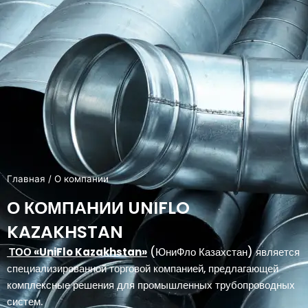
Главная
/ О компании
О КОМПАНИИ UNIFLO
KAZAKHSTAN
ТОО «UniFlo Kazakhstan»
(ЮниФло Казахстан) является
специализированной торговой компанией, предлагающей
комплексные решения для промышленных трубопроводных
систем.