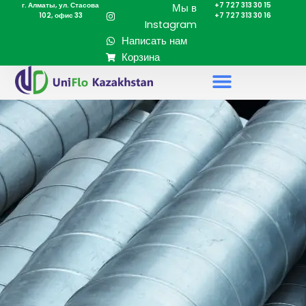
г. Алматы, ул. Стасова
+7 727 313 30 15
Перейти
Мы в
102, офис 33
+7 727 313 30 16
к
Instagram
содержимому
Написать нам
Корзина