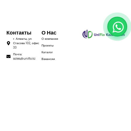
Контакты
О Нас
г. Алматы, ул.
О компании
Стасова 102, офис
Проекты
33
Каталог
Почта:
sales@uniflo.kz
Вакансии
+7 727 313-30-15
+7 727 313-30-16
Написать нам
Мы в Instagram