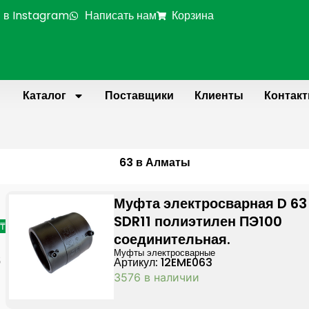
 в Instagram
Написать нам
Корзина
Каталог
Поставщики
Клиенты
Контак
63 в Алматы
Page
Page
Муфта электросварная D 63
SDR11 полиэтилен ПЭ100
 ₸
соединительная.
Муфты электросварные
Артикул: 12EME063
5
3576 в наличии