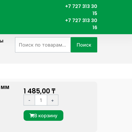
+7 727 313 30
15
+7 727 313 30
16
ты
Искать:
Поиск
 мм
1 485,00
₸
К
A
-
+
о
l
л
t
В корзину
и
e
ч
r