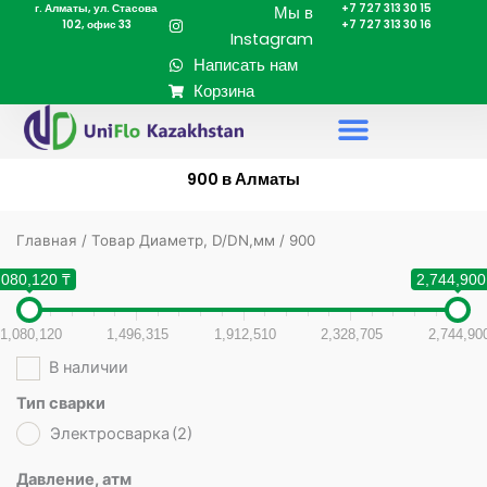
г. Алматы, ул. Стасова
+7 727 313 30 15
Перейти
Мы в
102, офис 33
+7 727 313 30 16
к
Instagram
содержимому
Написать нам
Корзина
900 в Алматы
Главная
/ Товар Диаметр, D/DN,мм / 900
,080,120 ₸
2,744,900
1,080,120
1,496,315
1,912,510
2,328,705
2,744,90
В наличии
Тип сварки
Электросварка
(2)
Давление, атм