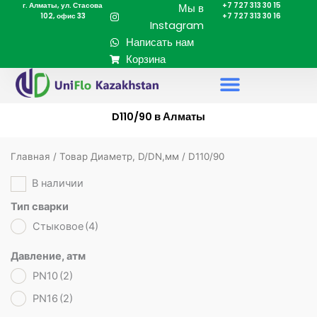
г. Алматы, ул. Стасова
+7 727 313 30 15
Перейти
Мы в
102, офис 33
+7 727 313 30 16
к
Instagram
содержимому
Написать нам
Корзина
D110/90 в Алматы
Главная
/ Товар Диаметр, D/DN,мм / D110/90
В наличии
Тип сварки
Стыковое
(4)
Давление, атм
PN10
(2)
PN16
(2)