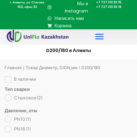
г. Алматы, ул. Стасова
+7 727 313 30 15
Перейти
Мы в
102, офис 33
+7 727 313 30 16
к
Instagram
содержимому
Написать нам
Корзина
D200/180 в Алматы
Главная
/ Товар Диаметр, D/DN,мм / D200/180
В наличии
Тип сварки
Стыковое
(2)
Давление, атм
PN10
(1)
PN16
(1)