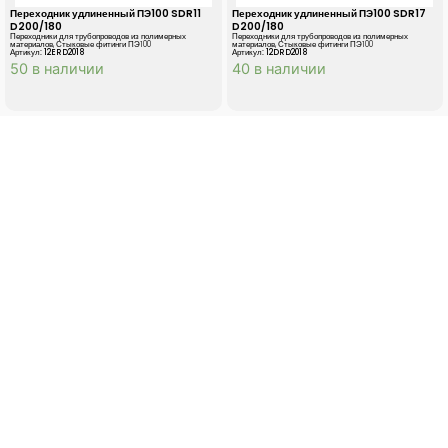
Переходник удлиненный ПЭ100 SDR11
Переходник удлиненный ПЭ100 SDR17
D200/180
D200/180
Переходники для трубопроводов из полимерных
Переходники для трубопроводов из полимерных
материалов
,
Стыковые фитинги ПЭ100
материалов
,
Стыковые фитинги ПЭ100
Артикул: 12ERD2018
Артикул: 12DRD2018
50 в наличии
40 в наличии