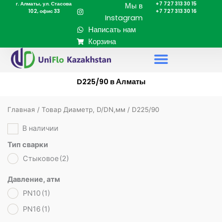
г. Алматы, ул. Стасова
+7 727 313 30 15
Перейти
Мы в
102, офис 33
+7 727 313 30 16
к
Instagram
содержимому
Написать нам
Корзина
D225/90 в Алматы
Главная
/ Товар Диаметр, D/DN,мм / D225/90
В наличии
Тип сварки
Стыковое
(2)
Давление, атм
PN10
(1)
PN16
(1)