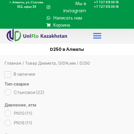
г. Алматы, ул. Стасова
+7 727 313 30 15
Перейти
Мы в
102, офис 33
+7 727 313 30 16
к
Instagram
содержимому
Написать нам
Корзина
D250 в Алматы
Главная
/ Товар Диаметр, D/DN,мм / D250
В наличии
Тип сварки
Стыковое
(22)
Давление, атм
PN10
(11)
PN16
(11)