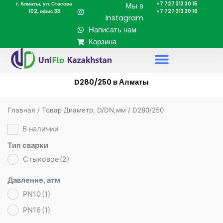
г. Алматы, ул. Стасова
+7 727 313 30 15
Перейти
Мы в
102, офис 33
+7 727 313 30 16
к
Instagram
содержимому
Написать нам
Корзина
D280/250 в Алматы
Главная
/ Товар Диаметр, D/DN,мм / D280/250
В наличии
Тип сварки
Стыковое
(2)
Давление, атм
PN10
(1)
PN16
(1)