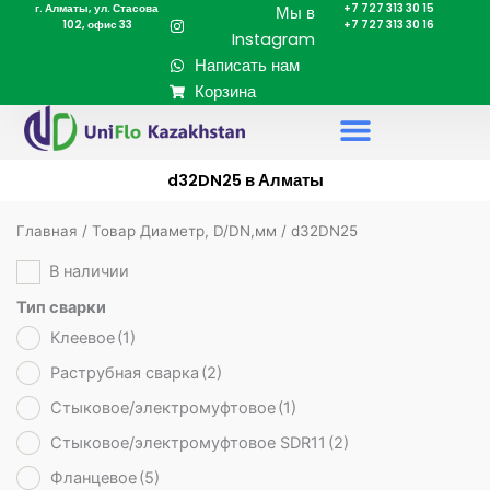
г. Алматы, ул. Стасова
+7 727 313 30 15
Перейти
Мы в
102, офис 33
+7 727 313 30 16
к
Instagram
содержимому
Написать нам
Корзина
d32DN25 в Алматы
Главная
/ Товар Диаметр, D/DN,мм / d32DN25
В наличии
Тип сварки
Клеевое
(1)
Раструбная сварка
(2)
Стыковое/электромуфтовое
(1)
Стыковое/электромуфтовое SDR11
(2)
Фланцевое
(5)