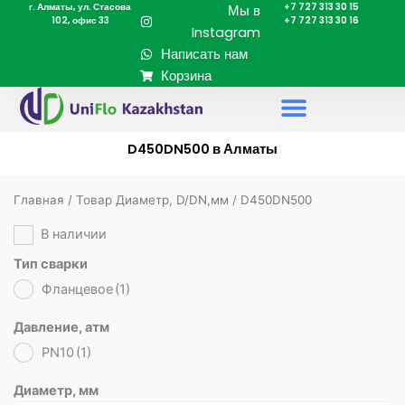
г. Алматы, ул. Стасова
+7 727 313 30 15
Перейти
Мы в
102, офис 33
+7 727 313 30 16
к
Instagram
содержимому
Написать нам
Корзина
D450DN500 в Алматы
Главная
/ Товар Диаметр, D/DN,мм / D450DN500
В наличии
Тип сварки
Фланцевое
(1)
Давление, атм
PN10
(1)
Диаметр, мм