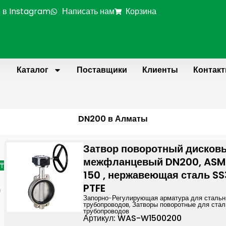
 в Instagram
Написать нам
Корзина
Каталог
Поставщики
Клиенты
Контак
DN200 в Алматы
Page
Page
Page
P
Затвор поворотный дисков
межфланцевый DN200, ASME
 ₸
150 , нержавеющая сталь SS
PTFE
0
Запорно-Регулирующая арматура для сталь
трубопроводов
,
Затворы поворотные для ста
трубопроводов
Артикул: WAS-W1500200