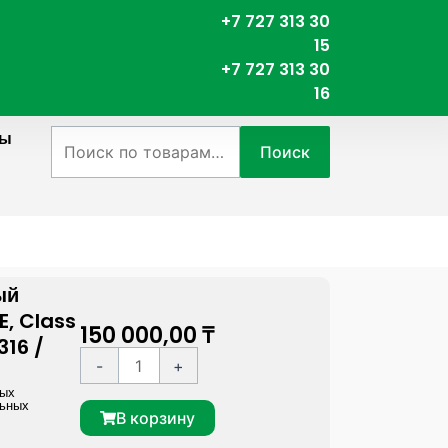
+7 727 313 30
15
+7 727 313 30
16
ты
Искать:
Поиск
age
ый
, Class
150 000,00
₸
316 /
К
A
-
+
о
l
ных
льных
л
t
В корзину
и
e