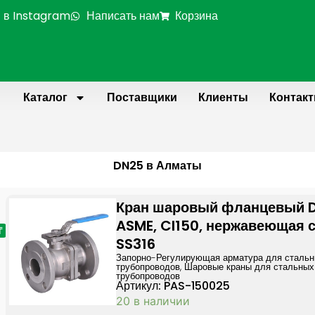
 в Instagram
Написать нам
Корзина
Каталог
Поставщики
Клиенты
Контак
DN25 в Алматы
Page
Page
Кран шаровый фланцевый 
ASME, Cl150, нержавеющая 
₸
SS316
Запорно-Регулирующая арматура для сталь
трубопроводов
,
Шаровые краны для стальных
трубопроводов
Артикул: PAS-150025
20 в наличии