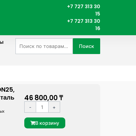
+7 727 313 30
15
+7 727 313 30
16
ты
Искать:
Поиск
DN25,
46 800,00
₸
сталь
К
A
-
+
ных
о
l
л
t
В корзину
и
e