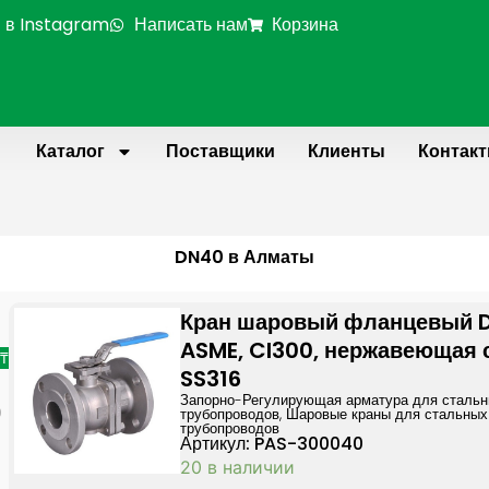
 в Instagram
Написать нам
Корзина
Каталог
Поставщики
Клиенты
Контак
DN40 в Алматы
Page
Page
Page
P
Кран шаровый фланцевый 
ASME, Cl300, нержавеющая 
 ₸
SS316
Запорно-Регулирующая арматура для сталь
трубопроводов
,
Шаровые краны для стальных
0
трубопроводов
Артикул: PAS-300040
20 в наличии