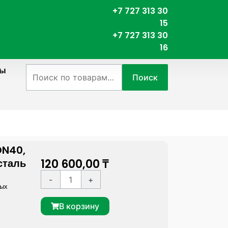
+7 727 313 30
15
+7 727 313 30
16
ты
Искать:
Поиск
age
DN40,
120 600,00
₸
сталь
К
A
-
+
ных
о
l
л
t
В корзину
и
e