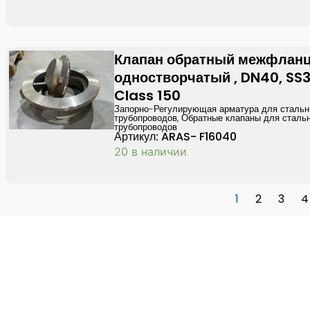
Клапан обратный межфлан
одностворчатый , DN40, SS31
Class 150
Запорно-Регулирующая арматура для сталь
трубопроводов
,
Обратные клапаны для сталь
трубопроводов
Артикул: ARAS- F16040
20 в наличии
1
2
3
4