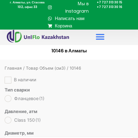
г. Алматы, ул. Стасова
+7 727 313 30 15
Перейти
Мы в
102, офис 33
+7 727 313 30 16
к
Instagram
содержимому
Написать нам
Корзина
10146 в Алматы
Главная
/ Товар Объем (cм3) / 10146
В наличии
Тип сварки
Фланцевое
(1)
Давление, атм
Class 150
(1)
Диаметр, мм