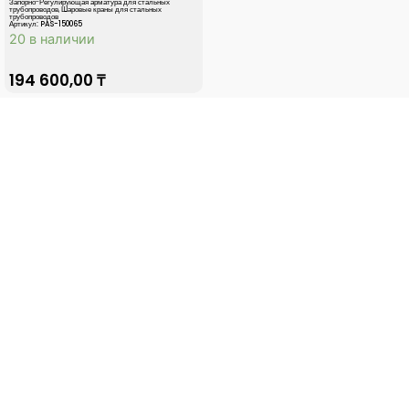
Запорно-Регулирующая арматура для стальных
трубопроводов
,
Шаровые краны для стальных
трубопроводов
Артикул: PAS-150065
20 в наличии
194 600,00
₸