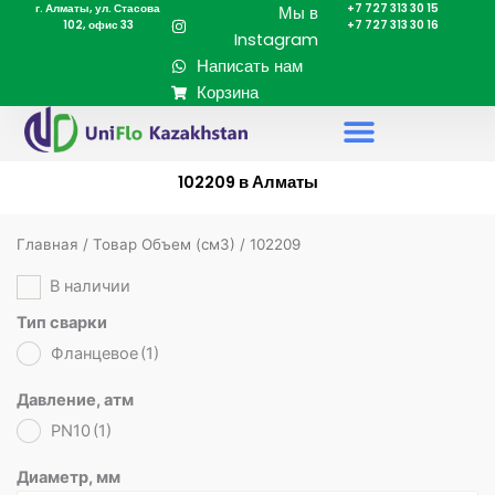
г. Алматы, ул. Стасова
+7 727 313 30 15
Перейти
Мы в
102, офис 33
+7 727 313 30 16
к
Instagram
содержимому
Написать нам
Корзина
102209 в Алматы
Главная
/ Товар Объем (cм3) / 102209
В наличии
Тип сварки
Фланцевое
(1)
Давление, атм
PN10
(1)
Диаметр, мм