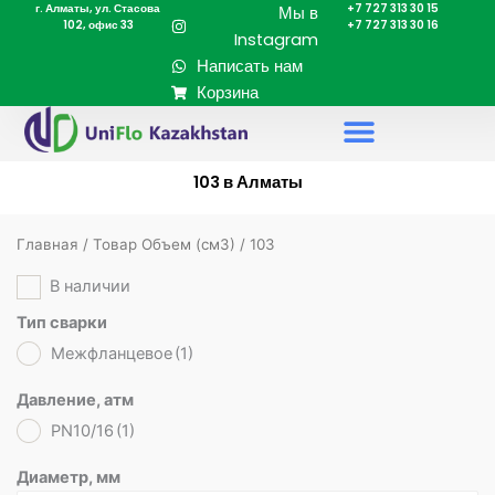
г. Алматы, ул. Стасова
+7 727 313 30 15
Перейти
Мы в
102, офис 33
+7 727 313 30 16
к
Instagram
содержимому
Написать нам
Корзина
103 в Алматы
Главная
/ Товар Объем (cм3) / 103
В наличии
Тип сварки
Межфланцевое
(1)
Давление, атм
PN10/16
(1)
Диаметр, мм