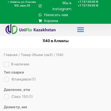
г. Алматы, ул. Стасова
+7 727 313 30 15
Перейти
Мы в
102, офис 33
+7 727 313 30 16
к
Instagram
содержимому
Написать нам
Корзина
1140 в Алматы
Главная
/ Товар Объем (cм3) / 1140
В наличии
Тип сварки
Фланцевое
(1)
Давление, атм
Class 150
(1)
Диаметр, мм