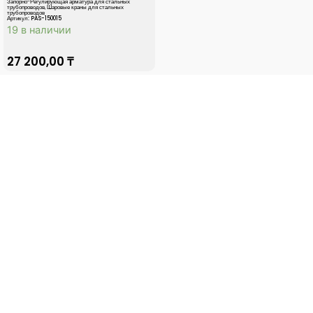
Запорно-Регулирующая арматура для стальных
трубопроводов
,
Шаровые краны для стальных
трубопроводов
Артикул: PAS-150015
19 в наличии
27 200,00
₸