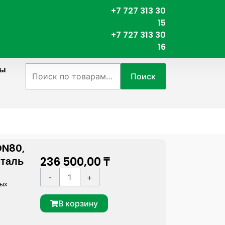
+7 727 313 30
15
+7 727 313 30
16
ты
Искать:
Поиск
DN80,
236 500,00
₸
сталь
К
A
-
+
ных
о
l
л
t
В корзину
и
e