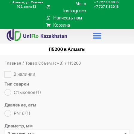
г. Алматы, ул. Стасова
+7 727 313 30 15
Перейти
Мы в
102, офис 33
+7 727 313 30 16
к
Instagram
содержимому
Написать нам
Корзина
115200 в Алматы
Главная
/ Товар Объем (cм3) / 115200
В наличии
Тип сварки
Стыковое
(1)
Давление, атм
PN16
(1)
Диаметр, мм
Диаметр, мм