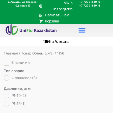
г. Алматы, ул. Стасова
+7 727 313 30 15
Перейти
Мы в
102, офис 33
+7 727 313 30 16
к
Instagram
содержимому
Написать нам
Корзина
1156 в Алматы
Главная
/ Товар Объем (cм3) / 1156
В наличии
Тип сварки
Фланцевое
(3)
Давление, атм
PN10
(2)
PN16
(1)