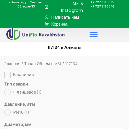
г. Алматы, ул. Стасова
+7 727 313 30 15
Перейти
Мы в
102, офис 33
+7 727 313 30 16
к
Instagram
содержимому
Написать нам
Корзина
117134 в Алматы
Главная
/ Товар Объем (cм3) / 117134
В наличии
Тип сварки
Фланцевое
(1)
Давление, атм
PN10
(1)
Диаметр, мм