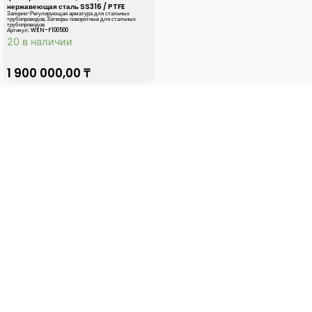
нержавеющая сталь SS316 / PTFE
Запорно-Регулирующая арматура для стальных
трубопроводов
,
Затворы поворотные для стальных
трубопроводов
Артикул: WEN-F100500
20 в наличии
1 900 000,00
₸