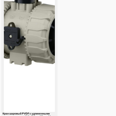
Кран шаровый PVDF с удлиненными