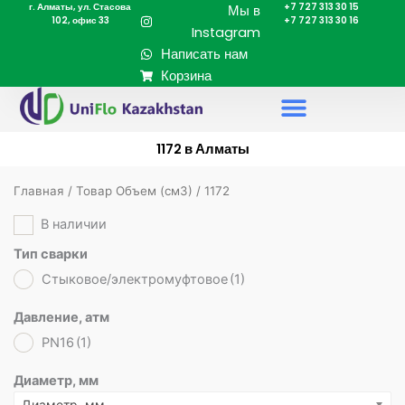
г. Алматы, ул. Стасова
+7 727 313 30 15
Перейти
Мы в
102, офис 33
+7 727 313 30 16
к
Instagram
содержимому
Написать нам
Корзина
1172 в Алматы
Главная
/ Товар Объем (cм3) / 1172
В наличии
Тип сварки
Стыковое/электромуфтовое
(1)
Давление, атм
PN16
(1)
Диаметр, мм
Диаметр, мм