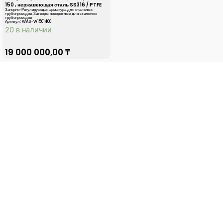
150 , нержавеющая сталь SS316 / PTFE
Запорно-Регулирующая арматура для стальных
трубопроводов
,
Затворы поворотные для стальных
трубопроводов
Артикул: WAS-W1501400
20 в наличии
19 000 000,00
₸