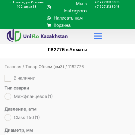
г. Алматы, ул. Стасова
+7 727 313 30 15
Перейти
Мы в
102, офис 33
+7 727 313 30 16
к
Instagram
содержимому
Написать нам
Корзина
1182776 в Алматы
Главная
/ Товар Объем (cм3) / 1182776
В наличии
Тип сварки
Межфланцевое
(1)
Давление, атм
Class 150
(1)
Диаметр, мм