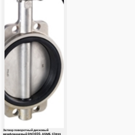
Затвор поворотный дисковый
межфланцевый DN1400, ASME, Class