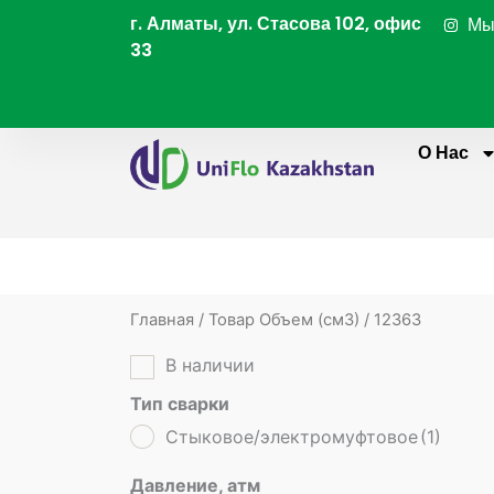
Перейти
г. Алматы, ул. Стасова 102, офис
Мы
к
33
содержимому
О Нас
Главная
/ Товар Объем (cм3) / 12363
В наличии
Тип сварки
Стыковое/электромуфтовое
(1)
Давление, атм