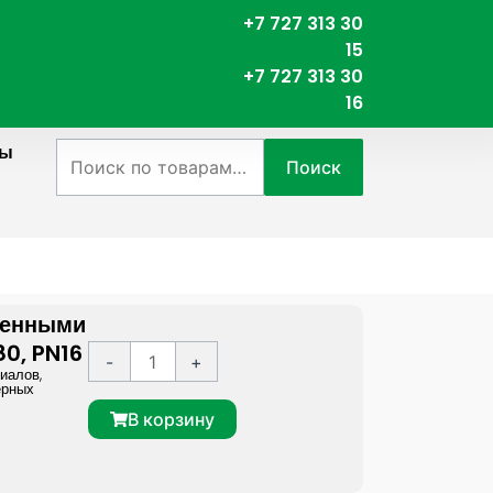
+7 727 313 30
15
+7 727 313 30
16
ты
Искать:
Поиск
ненными
0, PN16
К
A
-
+
риалов
,
о
l
ерных
л
t
В корзину
и
e
ч
r