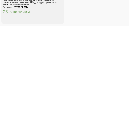
Вентили диафрагмальные для трубопроводов из
полимерных материалов
,
ЗРА для трубопроводов из
полимерных материалов
Артикул: FVMUIM-020
25 в наличии