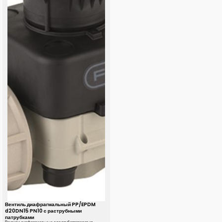
Вентиль диафрагмальный PP/EPDM
d20DN15 PN10 с раструбными
патрубками