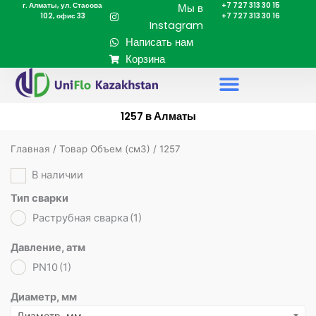
г. Алматы, ул. Стасова
+7 727 313 30 15
Перейти
Мы в
102, офис 33
+7 727 313 30 16
к
Instagram
содержимому
Написать нам
Корзина
1257 в Алматы
Главная
/ Товар Объем (cм3) / 1257
В наличии
Тип сварки
Раструбная сварка
(1)
Давление, атм
PN10
(1)
Диаметр, мм
Диаметр, мм