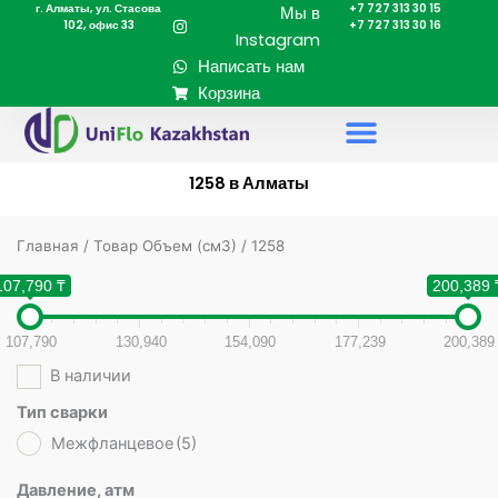
г. Алматы, ул. Стасова
+7 727 313 30 15
Перейти
Мы в
102, офис 33
+7 727 313 30 16
к
Instagram
содержимому
Написать нам
Корзина
1258 в Алматы
Главная
/ Товар Объем (cм3) / 1258
107,790 ₸
200,389 
107,790
130,940
154,090
177,239
200,389
В наличии
Тип сварки
Межфланцевое
(5)
Давление, атм