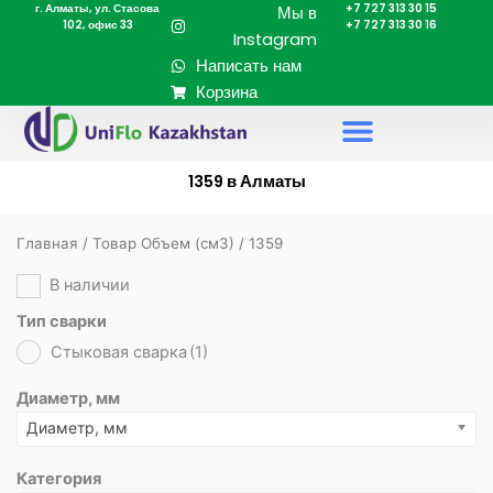
г. Алматы, ул. Стасова
+7 727 313 30 15
Перейти
Мы в
102, офис 33
+7 727 313 30 16
к
Instagram
содержимому
Написать нам
Корзина
1359 в Алматы
Главная
/ Товар Объем (cм3) / 1359
В наличии
Тип сварки
Стыковая сварка
(1)
Диаметр, мм
Диаметр, мм
Категория