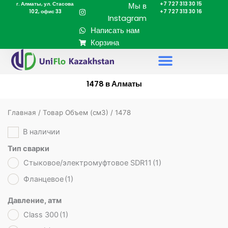
г. Алматы, ул. Стасова
+7 727 313 30 15
Перейти
Мы в
102, офис 33
+7 727 313 30 16
к
Instagram
содержимому
Написать нам
Корзина
1478 в Алматы
Главная
/ Товар Объем (cм3) / 1478
В наличии
Тип сварки
Стыковое/электромуфтовое SDR11
(1)
Фланцевое
(1)
Давление, атм
Class 300
(1)