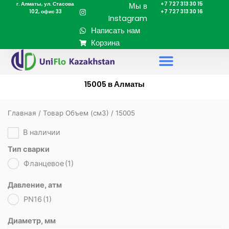
г. Алматы, ул. Стасова
+7 727 313 30 15
Перейти
Мы в
102, офис 33
+7 727 313 30 16
к
Instagram
содержимому
Написать нам
Корзина
15005 в Алматы
Главная
/ Товар Объем (cм3) / 15005
В наличии
Тип сварки
Фланцевое
(1)
Давление, атм
PN16
(1)
Диаметр, мм