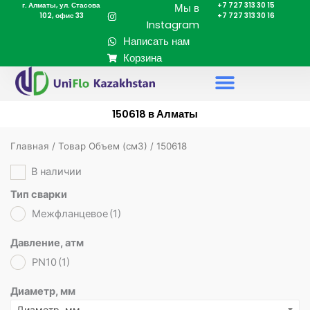
г. Алматы, ул. Стасова
+7 727 313 30 15
Перейти
Мы в
102, офис 33
+7 727 313 30 16
к
Instagram
содержимому
Написать нам
Корзина
150618 в Алматы
Главная
/ Товар Объем (cм3) / 150618
В наличии
Тип сварки
Межфланцевое
(1)
Давление, атм
PN10
(1)
Диаметр, мм
Диаметр, мм