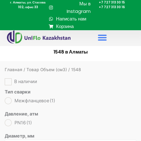
г. Алматы, ул. Стасова
+7 727 313 30 15
Перейти
Мы в
102, офис 33
+7 727 313 30 16
к
Instagram
содержимому
Написать нам
Корзина
1548 в Алматы
Главная
/ Товар Объем (cм3) / 1548
В наличии
Тип сварки
Межфланцевое
(1)
Давление, атм
PN16
(1)
Диаметр, мм