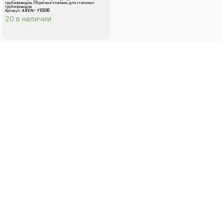
трубопроводов
,
Обратные клапаны для стальных
трубопроводов
Артикул: AREN- F10300
20 в наличии