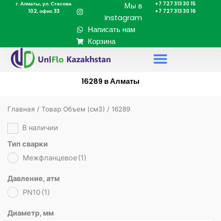
г. Алматы, ул. Стасова
+7 727 313 30 15
Перейти
Мы в
102, офис 33
+7 727 313 30 16
к
Instagram
содержимому
Написать нам
Корзина
16289 в Алматы
Главная
/ Товар Объем (cм3) / 16289
В наличии
Тип сварки
Межфланцевое
(1)
Давление, атм
PN10
(1)
Диаметр, мм