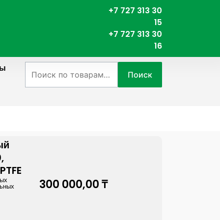
+7 727 313 30
15
+7 727 313 30
16
ты
Искать:
Поиск
ый
,
 PTFE
ных
300 000,00
₸
льных