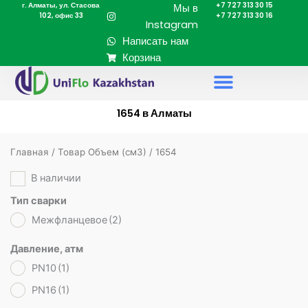
г. Алматы, ул. Стасова
+7 727 313 30 15
Перейти
Мы в
102, офис 33
+7 727 313 30 16
к
Instagram
содержимому
Написать нам
Корзина
1654 в Алматы
Главная
/ Товар Объем (cм3) / 1654
В наличии
Тип сварки
Межфланцевое
(2)
Давление, атм
PN10
(1)
PN16
(1)