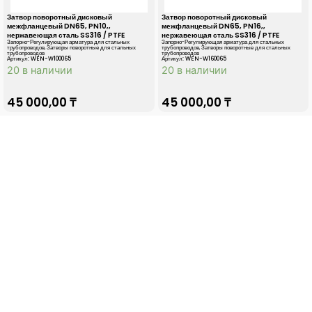
Затвор поворотный дисковый
Затвор поворотный дисковый
межфланцевый DN65, PN10,,
межфланцевый DN65, PN16,,
нержавеющая сталь SS316 / PTFE
нержавеющая сталь SS316 / PTFE
Запорно-Регулирующая арматура для стальных
Запорно-Регулирующая арматура для стальных
трубопроводов
,
Затворы поворотные для стальных
трубопроводов
,
Затворы поворотные для стальных
трубопроводов
трубопроводов
Артикул: WEN-W100065
Артикул: WEN-W160065
20 в наличии
20 в наличии
45 000,00
₸
45 000,00
₸