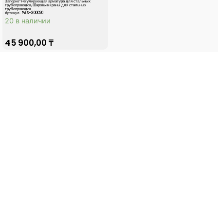
Запорно-Регулирующая арматура для стальных
трубопроводов
,
Шаровые краны для стальных
трубопроводов
Артикул: PAS-300020
20 в наличии
45 900,00
₸