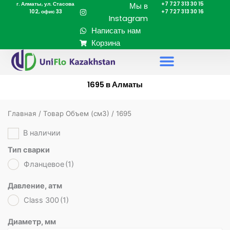
г. Алматы, ул. Стасова
+7 727 313 30 15
Перейти
Мы в
102, офис 33
+7 727 313 30 16
к
Instagram
содержимому
Написать нам
Корзина
1695 в Алматы
Главная
/ Товар Объем (cм3) / 1695
В наличии
Тип сварки
Фланцевое
(1)
Давление, атм
Class 300
(1)
Диаметр, мм