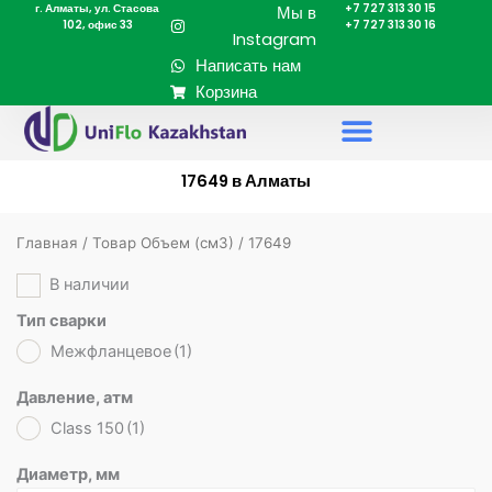
г. Алматы, ул. Стасова
+7 727 313 30 15
Перейти
Мы в
102, офис 33
+7 727 313 30 16
к
Instagram
содержимому
Написать нам
Корзина
17649 в Алматы
Главная
/ Товар Объем (cм3) / 17649
В наличии
Тип сварки
Межфланцевое
(1)
Давление, атм
Class 150
(1)
Диаметр, мм