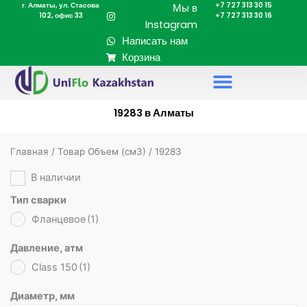
г. Алматы, ул. Стасова
+7 727 313 30 15
Перейти
Мы в
102, офис 33
+7 727 313 30 16
к
Instagram
содержимому
Написать нам
Корзина
19283 в Алматы
Главная
/ Товар Объем (cм3) / 19283
В наличии
Тип сварки
Фланцевое
(1)
Давление, атм
Class 150
(1)
Диаметр, мм