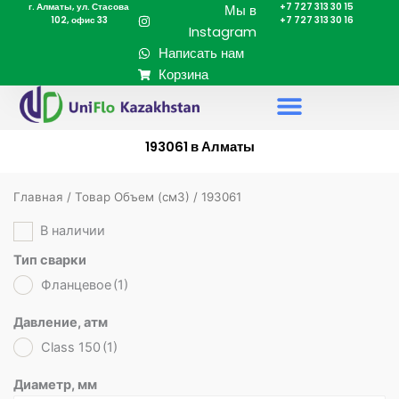
г. Алматы, ул. Стасова
+7 727 313 30 15
Перейти
Мы в
102, офис 33
+7 727 313 30 16
к
Instagram
содержимому
Написать нам
Корзина
193061 в Алматы
Главная
/ Товар Объем (cм3) / 193061
В наличии
Тип сварки
Фланцевое
(1)
Давление, атм
Class 150
(1)
Диаметр, мм