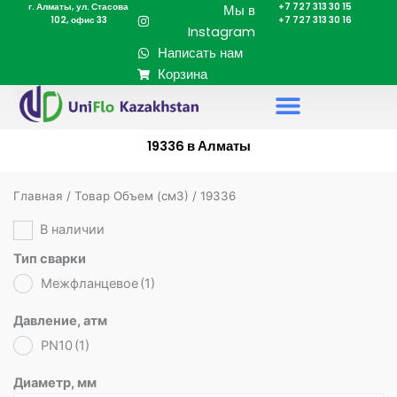
г. Алматы, ул. Стасова
+7 727 313 30 15
Перейти
Мы в
102, офис 33
+7 727 313 30 16
к
Instagram
содержимому
Написать нам
Корзина
19336 в Алматы
Главная
/ Товар Объем (cм3) / 19336
В наличии
Тип сварки
Межфланцевое
(1)
Давление, атм
PN10
(1)
Диаметр, мм