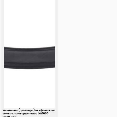
Уплотнение (прокладка) межфланцевое
со стальным сердечником DN1600
EPDM PN10