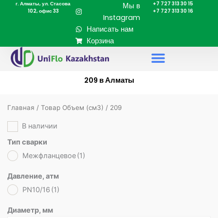
г. Алматы, ул. Стасова
+7 727 313 30 15
Перейти
Мы в
102, офис 33
+7 727 313 30 16
к
Instagram
содержимому
Написать нам
Корзина
209 в Алматы
Главная
/ Товар Объем (cм3) / 209
В наличии
Тип сварки
Межфланцевое
(1)
Давление, атм
PN10/16
(1)
Диаметр, мм