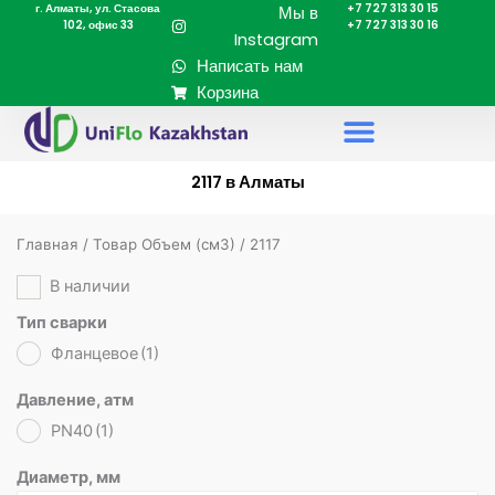
г. Алматы, ул. Стасова
+7 727 313 30 15
Перейти
Мы в
102, офис 33
+7 727 313 30 16
к
Instagram
содержимому
Написать нам
Корзина
2117 в Алматы
Главная
/ Товар Объем (cм3) / 2117
В наличии
Тип сварки
Фланцевое
(1)
Давление, атм
PN40
(1)
Диаметр, мм