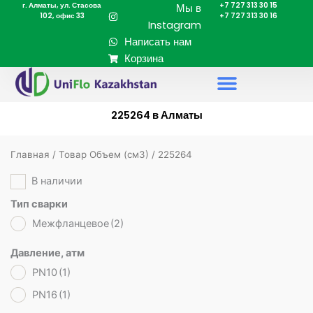
г. Алматы, ул. Стасова
+7 727 313 30 15
Перейти
Мы в
102, офис 33
+7 727 313 30 16
к
Instagram
содержимому
Написать нам
Корзина
225264 в Алматы
Главная
/ Товар Объем (cм3) / 225264
В наличии
Тип сварки
Межфланцевое
(2)
Давление, атм
PN10
(1)
PN16
(1)