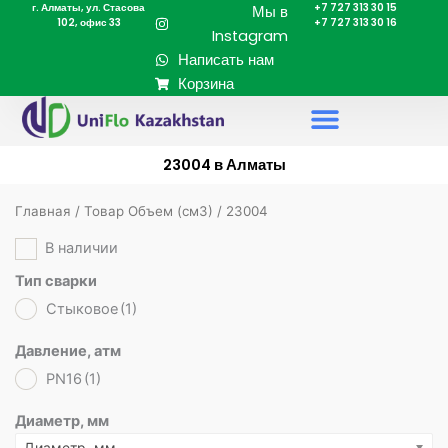
г. Алматы, ул. Стасова
+7 727 313 30 15
Перейти
Мы в
102, офис 33
+7 727 313 30 16
к
Instagram
содержимому
Написать нам
Корзина
23004 в Алматы
Главная
/ Товар Объем (cм3) / 23004
В наличии
Тип сварки
Стыковое
(1)
Давление, атм
PN16
(1)
Диаметр, мм
Диаметр, мм