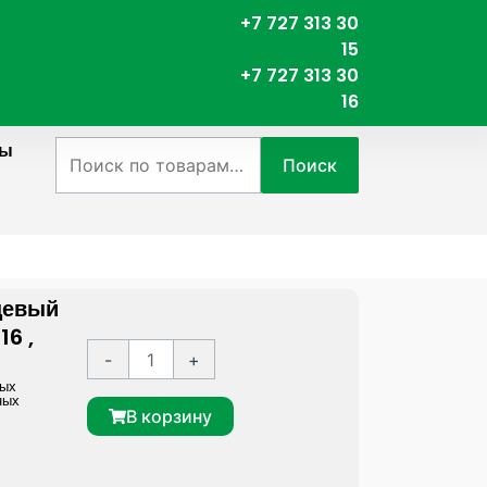
+7 727 313 30
15
+7 727 313 30
16
ты
Искать:
Поиск
цевый
6 ,
К
A
-
+
о
l
ных
ных
л
t
В корзину
и
e
ч
r