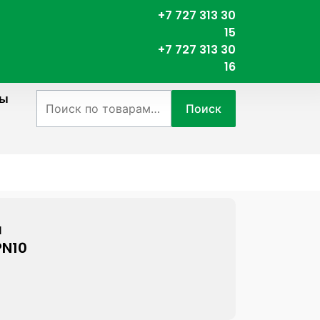
+7 727 313 30
15
+7 727 313 30
16
ты
Искать:
Поиск
м
PN10