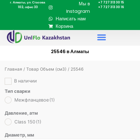
г. Алматы, ул. Стасова
+7 727 313 30 15
Перейти
Мы в
102, офис 33
+7 727 313 30 16
к
Instagram
содержимому
Написать нам
Корзина
25546 в Алматы
Главная
/ Товар Объем (cм3) / 25546
В наличии
Тип сварки
Межфланцевое
(1)
Давление, атм
Class 150
(1)
Диаметр, мм