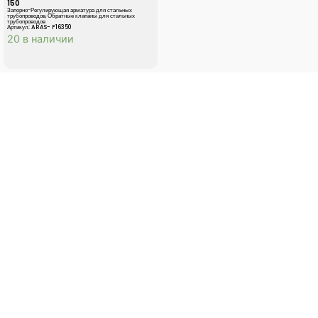
150
Запорно-Регулирующая арматура для стальных
трубопроводов
,
Обратные клапаны для стальных
трубопроводов
Артикул: ARAS- F16350
20 в наличии