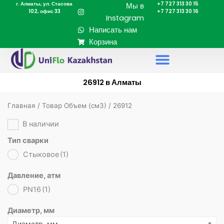
г. Алматы, ул. Стасова
+7 727 313 30 15
Перейти
Мы в
102, офис 33
+7 727 313 30 16
к
Instagram
содержимому
Написать нам
Корзина
26912 в Алматы
Главная
/ Товар Объем (cм3) / 26912
В наличии
Тип сварки
Стыковое
(1)
Давление, атм
PN16
(1)
Диаметр, мм
Диаметр, мм